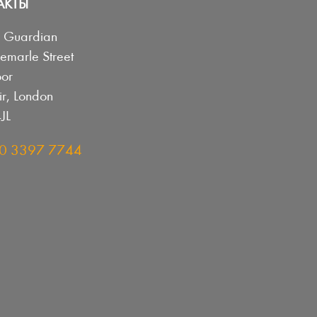
АКТЫ
h Guardian
emarle Street
oor
r, London
JL
0 3397 7744