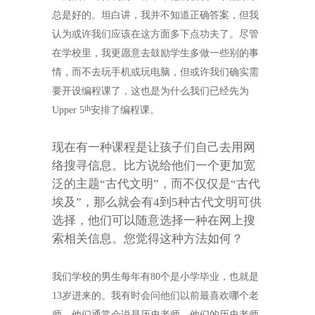
总是好的。坦白讲，我并不知道正确答案，但我
认为或许我们应该在这方面多下点功夫了。尽管
在学校里，我更愿意去鼓励学生多做一些别的事
情，而不去玩手机或玩电脑，但或许我们确实需
要开设编程课了，这也是为什么我们已经先为
th
Upper 5
安排了编程课。
现在有一种课程是让孩子们自己去用网
络搜寻信息。比方说给他们一个更加宽
泛的主题“古代文明”，而不仅仅是“古代
埃及”，那么就会有
4
到
5
种古代文明可供
选择，他们可以随意选择一种在网上搜
索相关信息。您觉得这种方法如何？
我们学校的男生每年有
80
个是小学毕业，也就是
13
岁进来的。我有时会问他们以前最喜欢哪个老
师。他们通常会说是历史老师。他们的历史老师