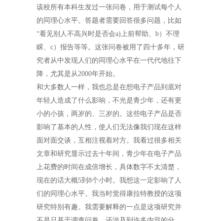
该校所有本科生发过一张问卷，用于测试每个人
的同理心水平。答题者需要回答很多问题，比如
“看见别人不高兴时是否会
a)
上前帮助、
b
）不理
睬、
c
）报告等等。这张问卷被用了四十多年，研
究者从中发现人们的同理心水平在一代代地往下
降，尤其是从
2000
年开始。
和大多数人一样，我也总是在想电子产品到底对
年轻人造成了什么影响，不光是青少年，还有更
小的小孩，两岁的、三岁的。这些电子产品是否
影响了基本的人性，使人们无法像我们现在这样
面对面交谈，互相注视着对方。我看过很多相关
文章和研究显示过去十年间，青少年在电子产品
上花费的时间在成倍增长，具体数字不太清楚，
现在的话大概
5
到
8
个小时。我想这一定影响了人
们的同理心水平。我当时觉得康拉特教授的这项
研究特别有趣。我需要解释的一点是这项研究并
不是只基于调查问卷，还涉及到许多内容的分