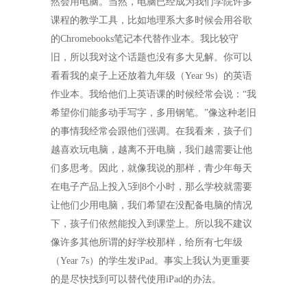
然会用电脑。当然，电脑已经成为我们学院许多
课程的教学工具，比如地理系大多时候会用谷歌
的
Chromebooks
笔记本代替作业本。我比较守
旧，所以我对这个话题也没有多大见解。你可以
看看我的桌子上还放着九年级（
Year 9s
）的英语
作业本。我给他们上英语课的时候经常会说：“我
希望你们能多动手写字，多用钢笔。”像这种老旧
的事情我经常会跟他们强调。在我看来，孩子们
越喜欢玩电脑，越离不开电脑，我们越需要让他
们多思考。因此，就像我说的那样，青少年每天
在电子产品上投入
5
到
8
个小时，那么学校就需要
让他们少用电脑，我们希望在没配备电脑的情况
下，孩子们依然能投入到课堂上。所以我不建议
像许多其他所谓的好学校那样，给所有七年级
（
Year 7s
）的学生发
iPad
。事实上我认为更重要
的是尽快找到可以替代使用
iPad
的办法。