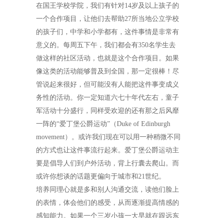
在国王学校学院，我们有针对
14
岁及以上孩子的
一个合作项目，让他们去帮助
27
所当地公立学校
的孩子们，中学和小学都有，这件事情是非常有
意义的。每周五下午，我们都会有
350
名学生去
做这样的社区活动，也就是这个合作项目。如果
像这类的活动能够普及到全国，那一定很棒！尽
管说起来很好，但可能没有人能把这件事变成义
务性的活动。你一定知道六七十年代左右，童子
军活动十分盛行，同样受欢迎的还有那之后风靡
一阵的“爱丁堡公爵运动”（
Duke of Edinburgh
movement
）。或许我们现在可以用一种稍微不同
的方式也让这件事流行起来。爱丁堡公爵运动主
要是倡导人们到户外活动，背上行囊去爬山。而
或许你想谈的话题更偏向于城市和
21
世纪。
培养同理心就是多和别人沟通交流，读他们脸上
的表情，体会他们的感受，从而逐渐提高情感的
感知能力。如果一个三岁小孩一大早就在跟远东