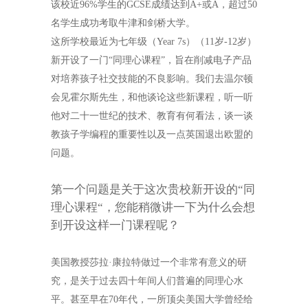
该校近
96%
学生的
GCSE
成绩达到
A+
或
A
，超过
50
名学生成功考取牛津和剑桥大学。
这所学校最近为七年级（
Year 7s
）（
11
岁
-12
岁）
新开设了一门“同理心课程”，旨在削减电子产品
对培养孩子社交技能的不良影响。我们去温尔顿
会见霍尔斯先生，和他谈论这些新课程，听一听
他对二十一世纪的技术、教育有何看法，谈一谈
教孩子学编程的重要性以及一点英国退出欧盟的
问题。
第一个问题是关于这次贵校新开设的“同
理心课程“，您能稍微讲一下为什么会想
到开设这样一门课程呢？
美国教授莎拉·康拉特做过一个非常有意义的研
究，是关于过去四十年间人们普遍的同理心水
平。甚至早在
70
年代，一所顶尖美国大学曾经给