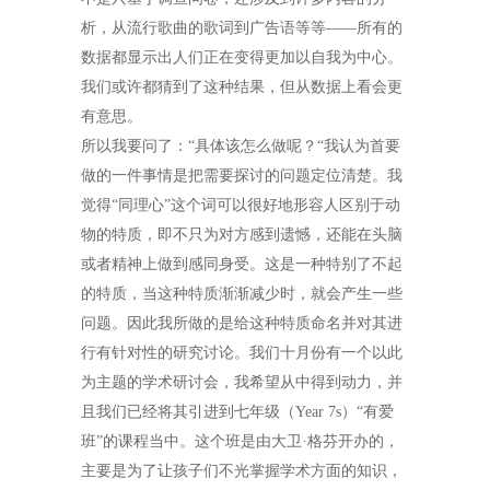
析，从流行歌曲的歌词到广告语等等——所有的
数据都显示出人们正在变得更加以自我为中心。
我们或许都猜到了这种结果，但从数据上看会更
有意思。
所以我要问了：“具体该怎么做呢？“我认为首要
做的一件事情是把需要探讨的问题定位清楚。我
觉得“同理心”这个词可以很好地形容人区别于动
物的特质，即不只为对方感到遗憾，还能在头脑
或者精神上做到感同身受。这是一种特别了不起
的特质，当这种特质渐渐减少时，就会产生一些
问题。因此我所做的是给这种特质命名并对其进
行有针对性的研究讨论。我们十月份有一个以此
为主题的学术研讨会，我希望从中得到动力，并
且我们已经将其引进到七年级（
Year 7s
）“有爱
班”的课程当中。这个班是由大卫·格芬开办的，
主要是为了让孩子们不光掌握学术方面的知识，