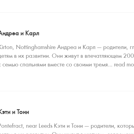
Андреа и Карл
Kirton, Nottinghamshire Андреа и Карл — родители,
детям в их развитии. Они живут в впечатляющем 20
с семью спальнями вместе со своими тремя...
read m
Кэти и Тони
Pontefract, near Leeds Кэти и Тони — родители, кот