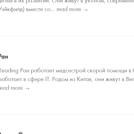
детям в их развитии. Они живут в уютном, современ
Уэйкфилд) вместе со...
read more →
Ран
Reading Ран работает медсестрой скорой помощи в б
работает в сфере IT. Родом из Китая, они живут в Ве
read more →