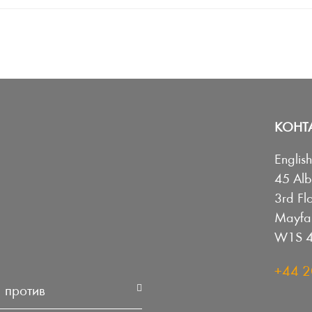
КОНТ
Englis
45 Alb
3rd Fl
Mayfai
W1S 4
+44 2
3 против