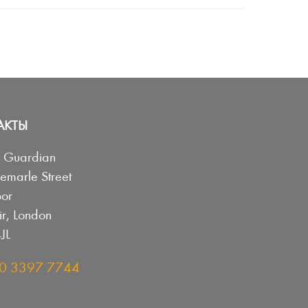
АКТЫ
h Guardian
emarle Street
oor
r, London
JL
0 3397 7744