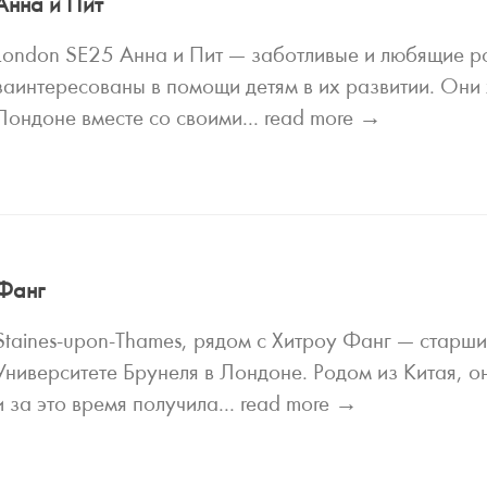
Анна и Пит
London SE25 Анна и Пит — заботливые и любящие р
заинтересованы в помощи детям в их развитии. Они
Лондоне вместе со своими...
read more →
Фанг
Staines-upon-Thames, рядом с Хитроу Фанг — старш
Университете Брунеля в Лондоне. Родом из Китая, о
и за это время получила...
read more →