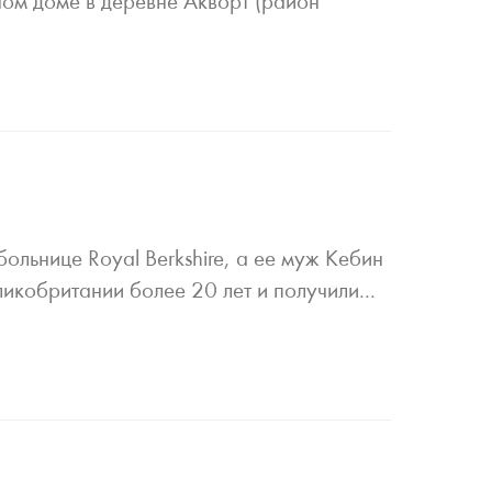
ном доме в деревне Акворт (район
ольнице Royal Berkshire, а ее муж Кебин
ликобритании более 20 лет и получили...